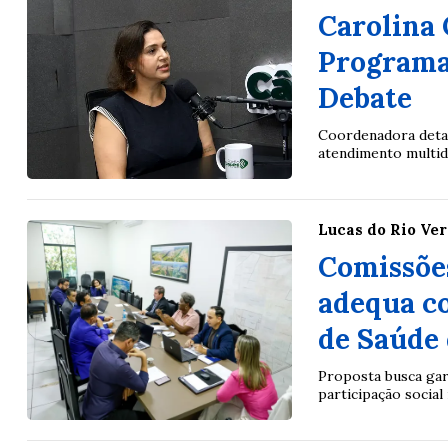
Carolina 
Programa
Debate
Coordenadora detal
atendimento multidi
Lucas do Rio Ve
Comissõe
adequa c
de Saúde 
Proposta busca gara
participação social