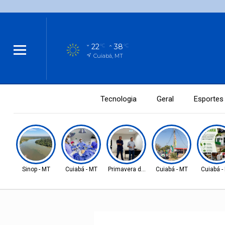
22
38
°C
°C
Cuiabá, MT
Tecnologia
Geral
Esportes
Sinop - MT
Cuiabá - MT
Primavera do Leste
Cuiabá - MT
Cuiabá -