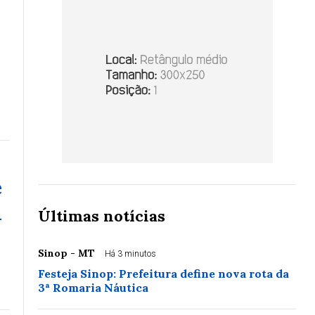
e
l
Últimas notícias
Sinop - MT
Há 3 minutos
Festeja Sinop: Prefeitura define nova rota da
3ª Romaria Náutica