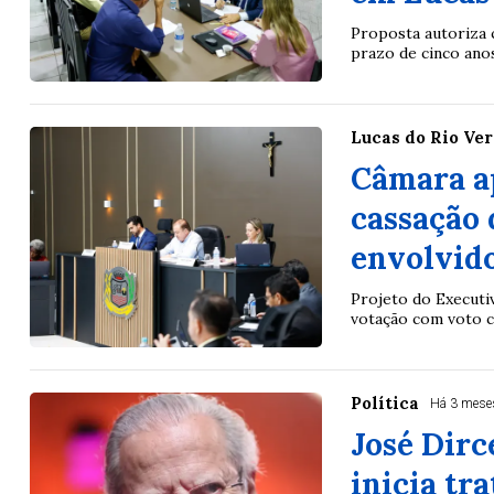
Proposta autoriza 
prazo de cinco anos
Lucas do Rio Ve
Câmara a
cassação 
envolvido
Projeto do Executi
votação com voto c
Política
Há 3 mese
José Dirc
inicia tr