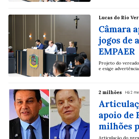
Lucas do Rio Ve
Câmara ap
jogos de 
EMPAER
Projeto do vereado
e exige advertência
2 milhões
Há 2 me
Articula
apoio de 
milhões 
Articulação do pre