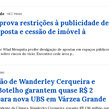
rde
Há 2 meses
rova restrições à publicidade de
aposta e cessão de imóvel à
r Wlad Mesquita proíbe divulgação de apostas em espaços público
 sobre riscos do vício; Executivo cede área p...
ses
ção de Wanderley Cerqueira e
Botelho garantem quase R$ 2
para nova UBS em Várzea Grande
sidente da Câmara, Wanderley Cerqueira, garante R$ 1,96 milhão pa