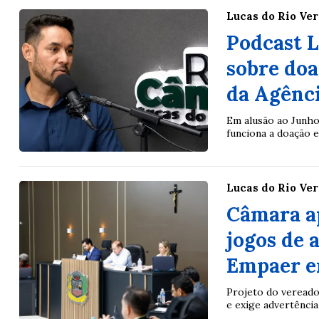
Lucas do Rio Ve
Podcast L
sobre do
da Agênc
Em alusão ao Junho
funciona a doação e
Lucas do Rio Ve
Câmara ap
jogos de 
Empaer e
Projeto do vereado
e exige advertência