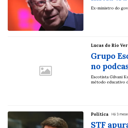
Ex-ministro do gov
Lucas do Rio Ve
Grupo Es
no podca
Escotista Gilvani K
método educativo 
Política
Há 3 mese
STF apur