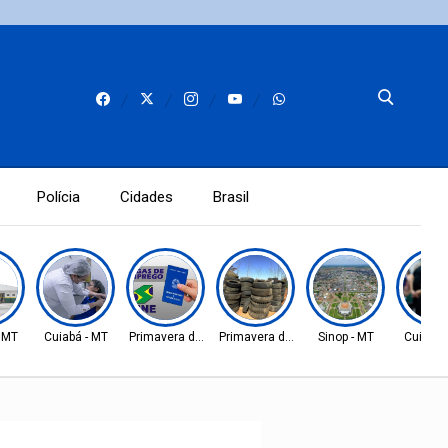
Polícia
Cidades
Brasil
- MT
Cuiabá - MT
Primavera do Leste
Primavera do Leste
Sinop - MT
Cuiabá 