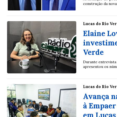
construção da nova
Lucas do Rio Ve
Elaine Lo
investime
Verde
Durante entrevista
apresentou os númer
Lucas do Rio Ve
Avança n
à Empaer 
em Lucas