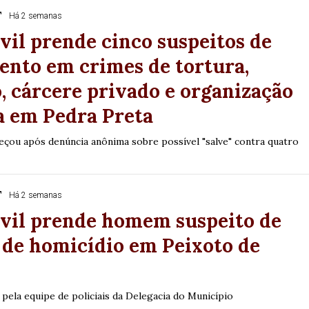
T
Há 2 semanas
ivil prende cinco suspeitos de
ento em crimes de tortura,
, cárcere privado e organização
a em Pedra Preta
eçou após denúncia anônima sobre possível "salve" contra quatro
T
Há 2 semanas
ivil prende homem suspeito de
 de homicídio em Peixoto de
a pela equipe de policiais da Delegacia do Município