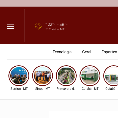
22
38
°C
°C
Cuiabá, MT
Tecnologia
Geral
Esportes
Sorriso - MT
Sinop - MT
Primavera do Leste
Cuiabá - MT
Cuiabá -