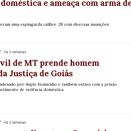
a doméstica e ameaça com arma d
eram uma espingarda calibre .28 com diversas munições
T
Há 3 semanas
Civil de MT prende homem
da Justiça de Goiás
ndenado por duplo homicídio e também estava com a prisão
etimento de violência doméstica
T
Há 3 semanas