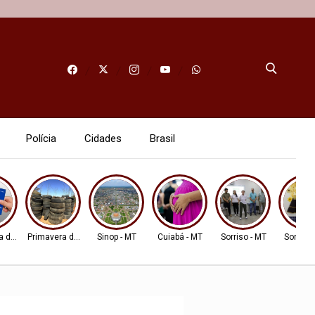
Polícia
Cidades
Brasil
a do Leste
Primavera do Leste
Sinop - MT
Cuiabá - MT
Sorriso - MT
Sorriso 