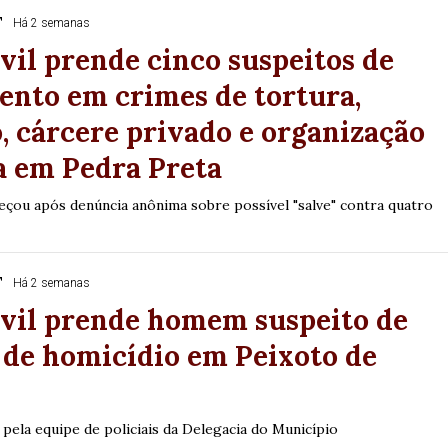
T
Há 2 semanas
ivil prende cinco suspeitos de
ento em crimes de tortura,
, cárcere privado e organização
a em Pedra Preta
eçou após denúncia anônima sobre possível "salve" contra quatro
T
Há 2 semanas
ivil prende homem suspeito de
 de homicídio em Peixoto de
a pela equipe de policiais da Delegacia do Município