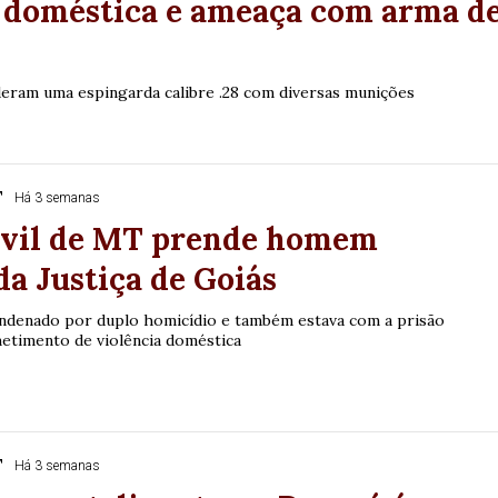
a doméstica e ameaça com arma d
eram uma espingarda calibre .28 com diversas munições
T
Há 3 semanas
Civil de MT prende homem
da Justiça de Goiás
ndenado por duplo homicídio e também estava com a prisão
etimento de violência doméstica
T
Há 3 semanas