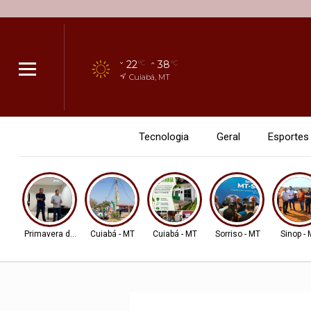
22
38
°C
°C
Cuiabá, MT
Tecnologia
Geral
Esportes
Primavera do Leste
Cuiabá - MT
Cuiabá - MT
Sorriso - MT
Sinop -