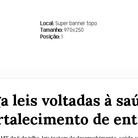
leis voltadas à sa
ortalecimento de ent
MT de 6 de julho, leis tratam de desenvolvimento, saúde, va