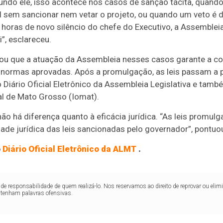
undo ele, isso acontece nos casos de sanção tácita, quand
al sem sancionar nem vetar o projeto, ou quando um veto é 
horas de novo silêncio do chefe do Executivo, a Assembleia 
”, esclareceu.
ltou que a atuação da Assembleia nesses casos garante a c
as normas aprovadas. Após a promulgação, as leis passam a 
no Diário Oficial Eletrônico da Assembleia Legislativa e tamb
al de Mato Grosso (Iomat).
não há diferença quanto à eficácia jurídica. “As leis promu
ade jurídica das leis sancionadas pelo governador”, pontuo
o
Diário Oficial Eletrônico da ALMT
.
de responsabilidade de quem realizá-lo. Nos reservamos ao direito de reprovar ou el
ntenham palavras ofensivas.