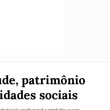
úde, patrimônio
idades sociais
lorização profissional e entidades sociais;...