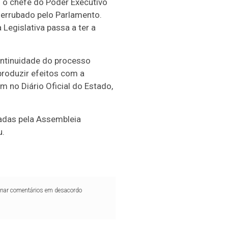
o o chefe do Poder Executivo
derrubado pelo Parlamento.
Legislativa passa a ter a
ontinuidade do processo
produzir efeitos com a
ém no Diário Oficial do Estado,
lgadas pela Assembleia
u.
iminar comentários em desacordo