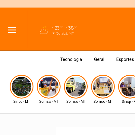
23
38
°C
°C
Cuiabá, MT
Tecnologia
Geral
Esportes
Sinop - MT
Sorriso - MT
Sorriso - MT
Sorriso - MT
Sinop -