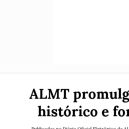
ALMT promulga 
histórico e f
Publicadas no Diário Oficial Eletrônico da AL