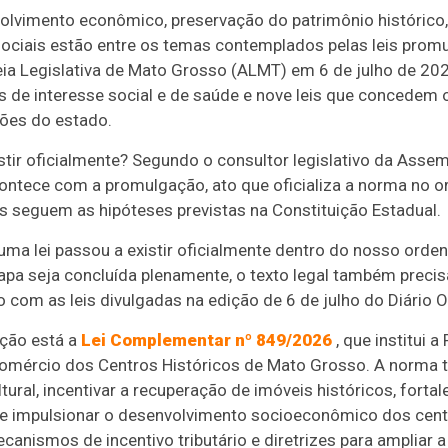
lvimento econômico, preservação do patrimônio histórico, 
ociais estão entre os temas contemplados pelas leis promu
eia Legislativa de Mato Grosso (ALMT) em 6 de julho de 202
s de interesse social e de saúde e nove leis que concedem o 
iões do estado.
stir oficialmente? Segundo o consultor legislativo da Assemb
contece com a promulgação, ato que oficializa a norma no or
s seguem as hipóteses previstas na Constituição Estadual.
ma lei passou a existir oficialmente dentro do nosso ordena
apa seja concluída plenamente, o texto legal também precis
o com as leis divulgadas na edição de 6 de julho do Diário O
ação está a
Lei Complementar nº 849/2026
, que institui a
 Comércio dos Centros Históricos de Mato Grosso. A norma 
ural, incentivar a recuperação de imóveis históricos, fortal
 e impulsionar o desenvolvimento socioeconômico dos centr
anismos de incentivo tributário e diretrizes para ampliar 