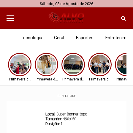
Sábado, 08 de Agosto de 2026
Tecnologia
Geral
Esportes
Entretenimen
Primavera do Leste
Primavera do Leste
Primavera do Leste
Primavera do Leste
Primavera
PUBLICIDADE