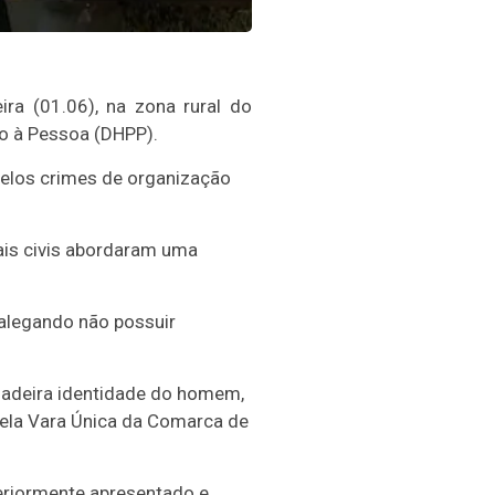
ra (01.06), na zona rural do
o à Pessoa (DHPP).
 pelos crimes de organização
iais civis abordaram uma
 alegando não possuir
rdadeira identidade do homem,
pela Vara Única da Comarca de
eriormente apresentado e