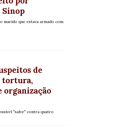
eito por
m Sinop
elo marido que estava armado com
uspeitos de
tortura,
e organização
sível "salve" contra quatro