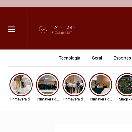
24
39
°C
°C
Cuiabá, MT
Tecnologia
Geral
Esportes
Primavera do Leste
Primavera do Leste
Primavera do Leste
Primavera do Leste
Sinop -