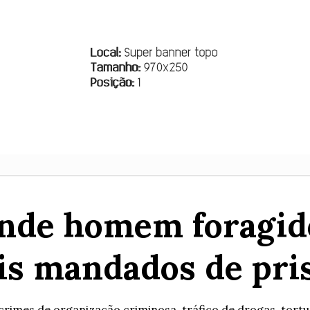
rende homem foragid
is mandados de pri
crimes de organização criminosa, tráfico de drogas, tortur