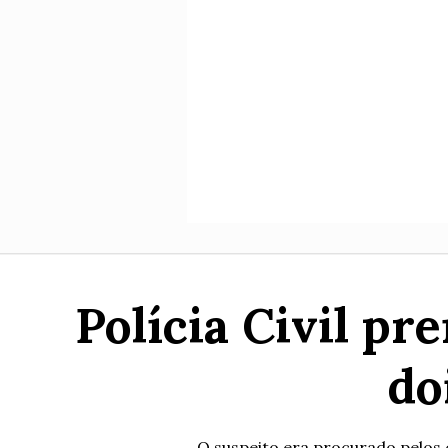
Polícia Civil p
do
O suspeito era procurado pelos 