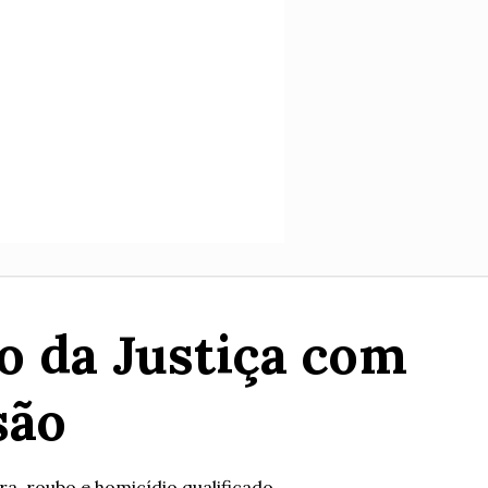
o da Justiça com
são
a, roubo e homicídio qualificado