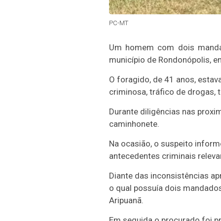
PC-MT
Um homem com dois mandados 
município de Rondonópolis, e
O foragido, de 41 anos, estav
criminosa, tráfico de drogas, 
Durante diligências nas proxi
caminhonete.
Na ocasião, o suspeito infor
antecedentes criminais releva
Diante das inconsistências a
o qual possuía dois mandados
Aripuanã.
Em seguida o procurado foi p