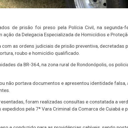
de prisão foi preso pela Polícia Civil, na segunda-fei
m ação da Delegacia Especializada de Homicídios e Proteçã
a com as ordens judiciais de prisão preventiva, decretadas
tortura, roubo e homicídio qualificado.
midades da BR-364, na zona rural de Rondonópolis, os polic
mou não portava documentos e apresentou identidade falsa,
ntes.
presentadas, foram realizadas consultas e constatada a ve
 expedidos pela 7ª Vara Criminal da Comarca de Cuiabá e 
reso e conduzido para as providências cabíveis, sendo post