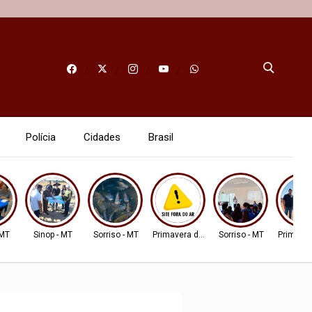
Polícia
Cidades
Brasil
 MT
Sinop - MT
Sorriso - MT
Primavera do Leste
Sorriso - MT
Primaver