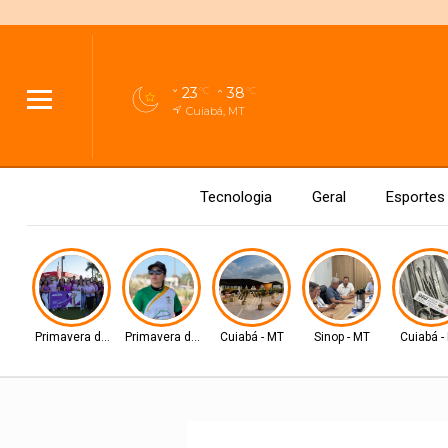
23
38
°C
°C
Cuiabá, MT
Tecnologia
Geral
Esportes
Primavera do Leste
Primavera do Leste
Cuiabá - MT
Sinop - MT
Cuiabá -