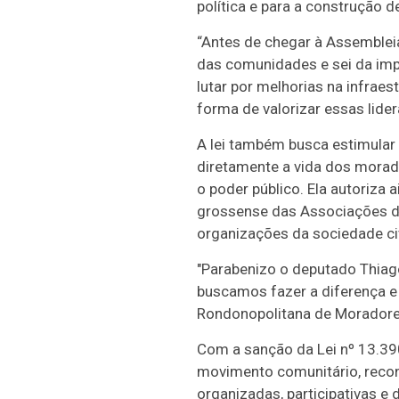
política e para a construção
“Antes de chegar à Assembleia 
das comunidades e sei da imp
lutar por melhorias na infraes
forma de valorizar essas lid
A lei também busca estimular 
diretamente a vida dos morado
o poder público. Ela autoriza 
grossense das Associações de
organizações da sociedade civ
"Parabenizo o deputado Thiago 
buscamos fazer a diferença e 
Rondonopolitana de Moradores
Com a sanção da Lei nº 13.3
movimento comunitário, recon
organizadas, participativas e