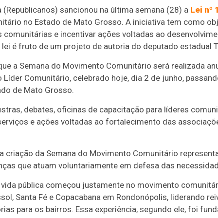
a (Republicanos) sancionou na última semana (28) a
Lei nº 
rio no Estado de Mato Grosso. A iniciativa tem como objet
ças comunitárias e incentivar ações voltadas ao desenvolv
 lei é fruto de um projeto de autoria do deputado estadual T
 que a Semana do Movimento Comunitário será realizada a
íder Comunitário, celebrado hoje, dia 2 de junho, passando
ado de Mato Grosso.
estras, debates, oficinas de capacitação para líderes comunit
 serviços e ações voltadas ao fortalecimento das associaç
, a criação da Semana do Movimento Comunitário represen
ranças que atuam voluntariamente em defesa das necessida
na vida pública começou justamente no movimento comunitár
sol, Santa Fé e Copacabana em Rondonópolis, liderando rei
as para os bairros. Essa experiência, segundo ele, foi fu