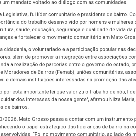
 de um mandato voltado ao diálogo com as comunidades.
Legislativa, fui líder comunitário e presidente de bairro. C
ortância do trabalho desenvolvido por homens e mulheres
trutura, saúde, educação, segurança e qualidade de vida da 
eranças e fortalecer o movimento comunitário em Mato Gross
a cidadania, o voluntariado e a participação popular nas d
res, além de promover a integração entre associações comu
ainda a realização de parcerias entre o governo do estado, p
 Moradores de Bairros (Femab), uniões comunitárias, ass
il e demais instituições interessadas na promoção das ati
por esta importante lei que valoriza o trabalho de nós, líd
cuidar dos interesses da nossa gente", afirmou Nilza Maria,
 de bairros.
90/2026, Mato Grosso passa a contar com um instrumento 
hecendo o papel estratégico das lideranças de bairro na c
 desenvolvidas. “Foi no movimento comunitário, ao lado do 