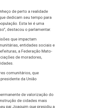
onheço de perto a realidade
 que dedicam seu tempo para
população. Esta lei é uma
o”, destacou o parlamentar.
ecisões que impactam
nitárias, entidades sociais e
refeituras, a Federação Mato-
ociações de moradores,
vidades.
eres comunitários, que
 presidente da União
permanente de valorização do
onstrução de cidades mais
meu pai Joaquim que presidiu a