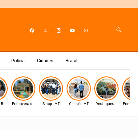
Polícia
Cidades
Brasil
 Rio Verde
Primavera do Leste
Sinop - MT
Cuiabá - MT
Destaques AMM
Primaver