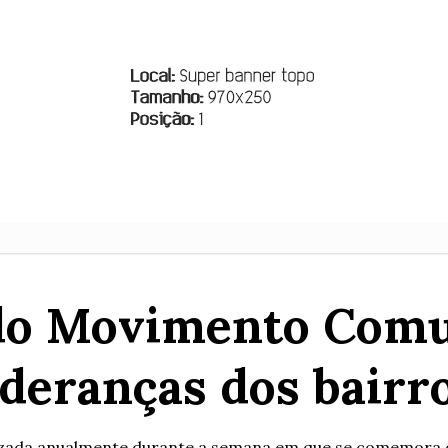
do Movimento Comun
ideranças dos bairr
ada anualmente durante a semana em que se comemora o Di