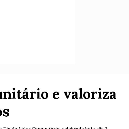
itário e valoriza
os
a do Líder Comunitário, celebrado hoje, dia 2...