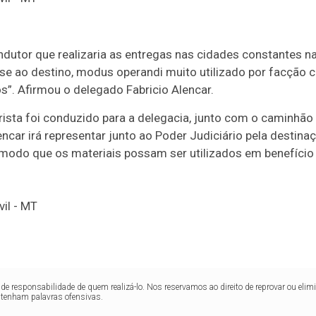
dutor que realizaria as entregas nas cidades constantes nas
e ao destino, modus operandi muito utilizado por facção cr
”. Afirmou o delegado Fabricio Alencar.
ista foi conduzido para a delegacia, junto com o caminhão 
encar irá representar junto ao Poder Judiciário pela destin
e modo que os materiais possam ser utilizados em benefíci
de responsabilidade de quem realizá-lo. Nos reservamos ao direito de reprovar ou el
ntenham palavras ofensivas.