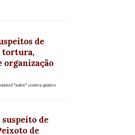
uspeitos de
tortura,
e organização
sível "salve" contra quatro
 suspeito de
Peixoto de