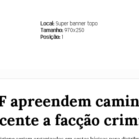
PRF apreendem cami
cente a facção cri
igiene seriam organizados em cestas básicas para distrib