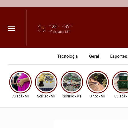
22
37
°C
°C
Cuiabá, MT
Tecnologia
Geral
Esportes
Cuiabá - MT
Sorriso - MT
Sorriso - MT
Sinop - MT
Cuiabá -