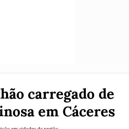
nhão carregado de
minosa em Cáceres
uição em cidades da região