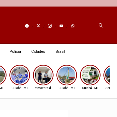
Polícia
Cidades
Brasil
 MT
Cuiabá - MT
Primavera do Leste
Cuiabá - MT
Cuiabá - MT
Sorriso 