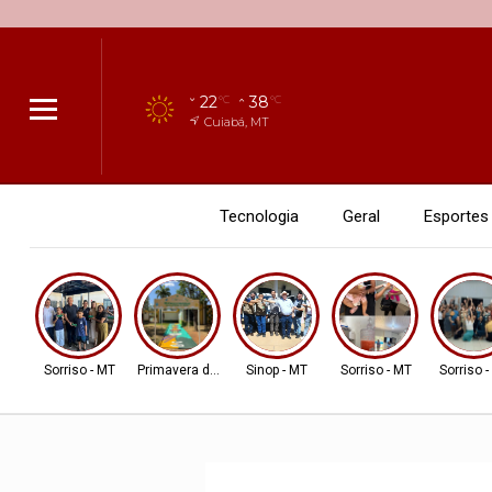
22
38
°C
°C
Cuiabá, MT
Tecnologia
Geral
Esportes
Sorriso - MT
Primavera do Leste
Sinop - MT
Sorriso - MT
Sorriso 