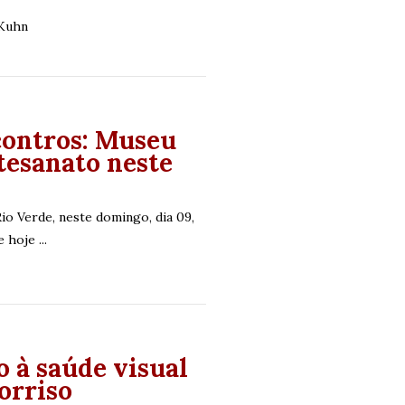
 Kuhn
contros: Museu
rtesanato neste
o Verde, neste domingo, dia 09,
hoje ...
 à saúde visual
orriso