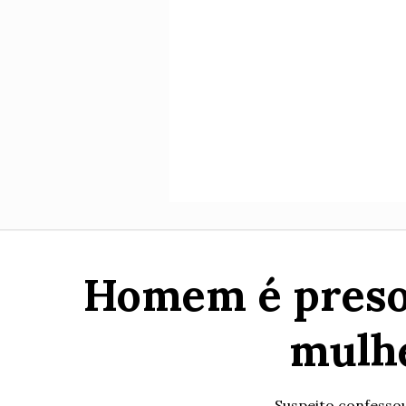
Homem é preso p
mulhe
Suspeito confessou