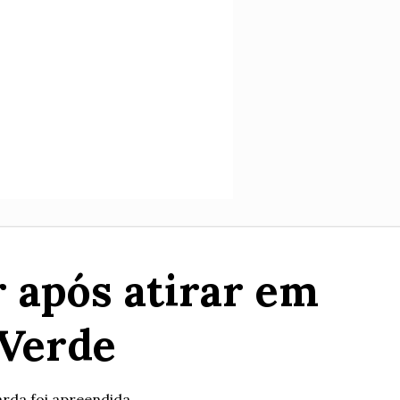
r após atirar em
 Verde
arda foi apreendida