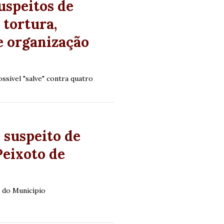
uspeitos de
tortura,
e organização
sível "salve" contra quatro
 suspeito de
Peixoto de
a do Município