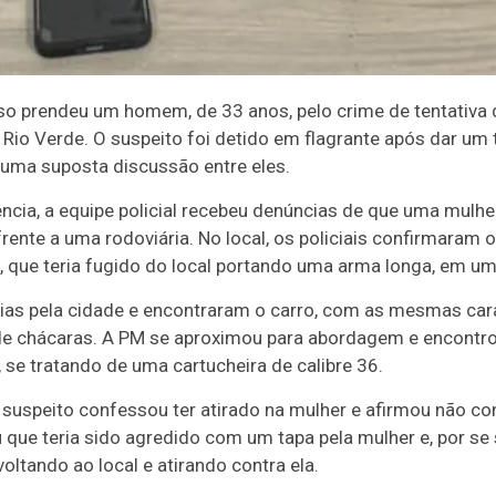
sso prendeu um homem, de 33 anos, pelo crime de tentativa 
o Rio Verde. O suspeito foi detido em flagrante após dar um
 uma suposta discussão entre eles.
cia, a equipe policial recebeu denúncias de que uma mulher
rente a uma rodoviária. No local, os policiais confirmaram 
 que teria fugido do local portando uma arma longa, em um
ncias pela cidade e encontraram o carro, com as mesmas car
de chácaras. A PM se aproximou para abordagem e encontr
 se tratando de uma cartucheira de calibre 36.
o suspeito confessou ter atirado na mulher e afirmou não c
 que teria sido agredido com um tapa pela mulher e, por se 
oltando ao local e atirando contra ela.