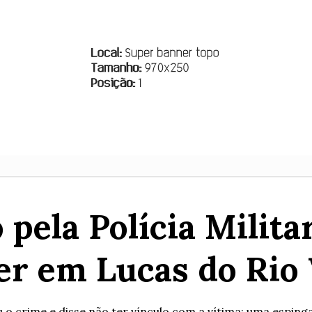
ela Polícia Milita
r em Lucas do Rio
 o crime e disse não ter vínculo com a vítima; uma esping