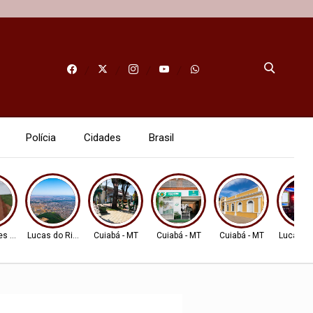
Polícia
Cidades
Brasil
es AMM
Lucas do Rio Verde
Cuiabá - MT
Cuiabá - MT
Cuiabá - MT
Lucas do