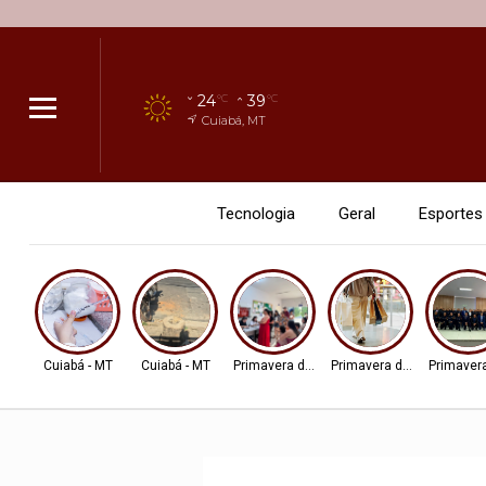
24
39
°C
°C
Cuiabá, MT
Tecnologia
Geral
Esportes
Cuiabá - MT
Cuiabá - MT
Primavera do Leste
Primavera do Leste
Primavera