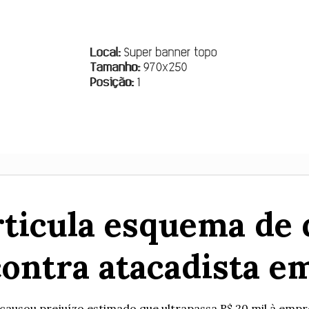
articula esquema de 
contra atacadista em
ausou prejuízo estimado que ultrapassa R$ 20 mil à empr