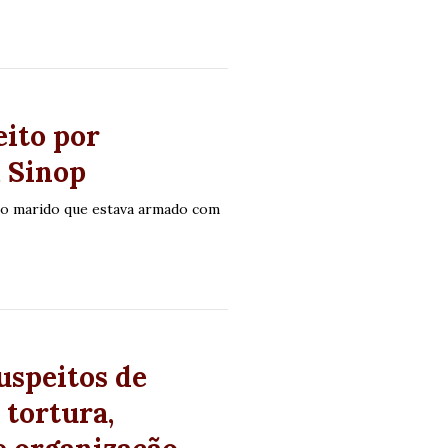
eito por
m Sinop
elo marido que estava armado com
uspeitos de
tortura,