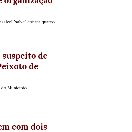
e organização
sível "salve" contra quatro
 suspeito de
Peixoto de
a do Município
em com dois