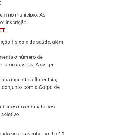
0.
em no município. As
o: Inscrição:
FT
ição física e de saúde, além
aumenta o número de
er prorrogados. A carga
aos incêndios florestais,
m conjunto com o Corpo de
Bombeiros no combate aos
seletivo.
endo se apresentar no dia 19