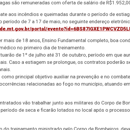
 vagas são remuneradas com oferta de salário de R$1.952,0
ate aos incêndios e queimadas durante o período de estiag
o período de 7 a 17 de maio, no seguinte endereço eletrônic
erde.mt.gov.br/portal/evento?id=6BS87IGXE1PWCVZD5L
 ter mais de 18 anos, Ensino Fundamental completo, boa cond
médico no primeiro dia de treinamento.
atuarão de 1º de julho até 31 de outubro, período em que 
ais. Caso a estiagem se prolongue, os contratos poderão s
nais.
como principal objetivo auxiliar na prevenção e no combate 
corrências relacionadas ao fogo no município, atuando e
ontratados vão trabalhar junto aos militares do Corpo de 
 período de seca e ficarão lotados no local após o processo 
ão do treinamento ministrado pelo Corpo de Bombeiros, dev