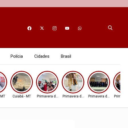
Polícia
Cidades
Brasil
- MT
Cuiabá - MT
Primavera do Leste
Primavera do Leste
Primavera do Leste
Primaver