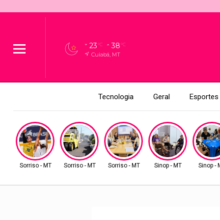
23
38
°C
°C
Cuiabá, MT
Tecnologia
Geral
Esportes
Sorriso - MT
Sorriso - MT
Sorriso - MT
Sinop - MT
Sinop -