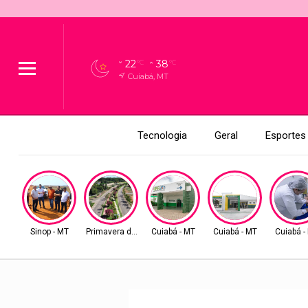
22
38
°C
°C
Cuiabá, MT
Tecnologia
Geral
Esportes
Sinop - MT
Primavera do Leste
Cuiabá - MT
Cuiabá - MT
Cuiabá -