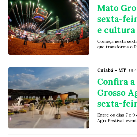
Mato Gros
sexta-fei
e cultura
Começa nesta sexta
que transforma o P
Cuiabá - MT
Há 4
Confira 
Grosso Ag
sexta-fei
Entre os dias 7 e 
AgroFestival, event