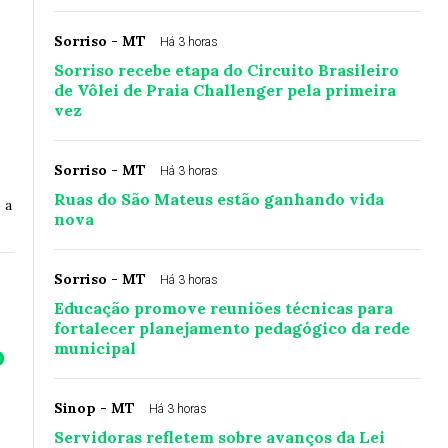
Sorriso - MT
Há 3 horas
Sorriso recebe etapa do Circuito Brasileiro
de Vôlei de Praia Challenger pela primeira
vez
Sorriso - MT
Há 3 horas
Ruas do São Mateus estão ganhando vida
 a
nova
Sorriso - MT
Há 3 horas
Educação promove reuniões técnicas para
fortalecer planejamento pedagógico da rede
o
municipal
Sinop - MT
Há 3 horas
Servidoras refletem sobre avanços da Lei