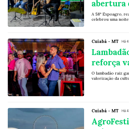
abertura 
A 58ª Expoagro, re
celebrou uma noite 
Cuiabá - MT
Há 
Lambadão
reforça v
O lambadão raiz ga
valorização da cult
Cuiabá - MT
Há 
AgroFest