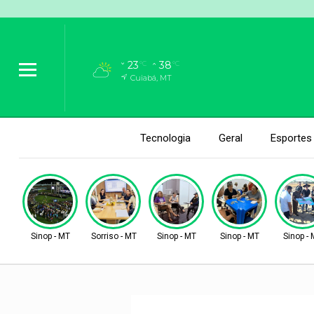
23
38
°C
°C
Cuiabá, MT
Tecnologia
Geral
Esportes
Sinop - MT
Sorriso - MT
Sinop - MT
Sinop - MT
Sinop -