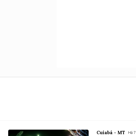
Cuiabá - MT
Há 7