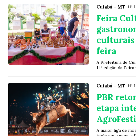
Cuiabá - MT
Há 1
Feira Cul
gastronom
culturais
feira
A Prefeitura de Cuia
14ª edição da Feira
Cuiabá - MT
Há 1
PBR reto
etapa int
AgroFest
A maior liga de mo
Após nove anos, a P