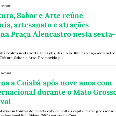
 semana
tura, Sabor e Arte reúne
ia, artesanato e atrações
 na Praça Alencastro nesta sexta-
bá realiza nesta sexta-feira (31), das 9h às 16h, na Praça Alencastro,
 Cultura, Sabor e Arte. Promovido p...
 semana
rna a Cuiabá após nove anos com
ernacional durante o Mato Gross
ival
ntaria em touros do mundo está de volta à capital mato-grossense.
rofessional Bull Riders (PBR) retorna a Cuia...