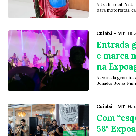
A tradicional Festa
para motoristas, ca
Cuiabá - MT
Há 
Entrada g
e marca n
na Expoa
A entrada gratuita
Senador Jonas Pinhe
Cuiabá - MT
Há 
Com “esqu
58ª Expoa