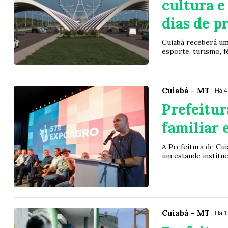
cultura e
dias de 
Cuiabá receberá um
esporte, turismo, f
Cuiabá - MT
Há 
Prefeitur
familiar 
A Prefeitura de Cui
um estande instituci
Cuiabá - MT
Há 1