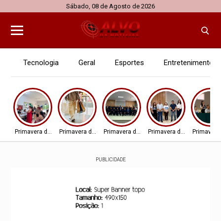
Sábado, 08 de Agosto de 2026
Tecnologia
Geral
Esportes
Entretenimento
Primavera do Leste
Primavera do Leste
Primavera do Leste
Primavera do Leste
Primavera
PUBLICIDADE