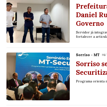
Prefeitur
Daniel Ru
Governo
Servidor já integra
fortalecer a articul
Sorriso - MT
Há 
Sorriso s
Securiti
Programa orienta mu