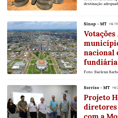
destinação adequada
Sinop - MT
Há 19
Votações 
município
nacional 
fundiária
Foto: Suelenn Barb
Sorriso - MT
Há 
Projeto H
diretores
com a Mos