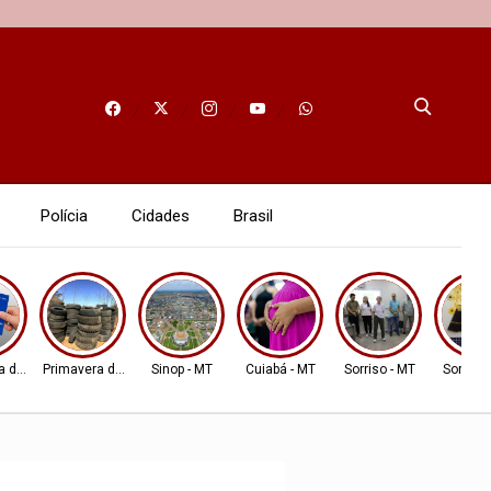
Polícia
Cidades
Brasil
a do Leste
Primavera do Leste
Sinop - MT
Cuiabá - MT
Sorriso - MT
Sorriso 