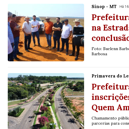
Sinop - MT
Há 16
Prefeitur
na Estrad
conclusão
Foto: Suelenn Barb
Barbosa
Primavera do Le
Prefeitur
inscriçõe
Quem Am
Chamamento público
parcerias para cons