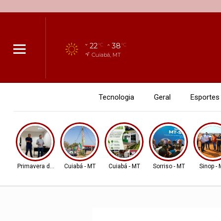
22
38
°C
°C
Cuiabá, MT
Tecnologia
Geral
Esportes
Primavera do Leste
Cuiabá - MT
Cuiabá - MT
Sorriso - MT
Sinop -