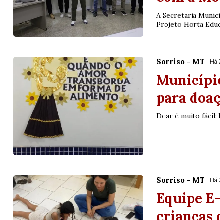
A Secretaria Munici
Projeto Horta Educa
Sorriso - MT
Há 
Município
para doa
Doar é muito fácil:
Sorriso - MT
Há 
Equipe E
crianças 