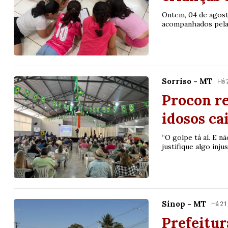
Ontem, 04 de agosto
acompanhados pela e
Sorriso - MT
Há 
Procon re
idosos ca
“O golpe tá aí. E n
justifique algo inju
Sinop - MT
Há 21
Prefeitur