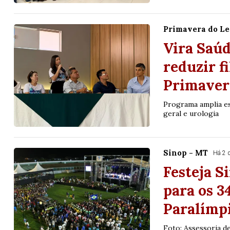
Primavera do Le
Vira Saúd
reduzir f
Primaver
Programa amplia est
geral e urologia
Sinop - MT
Há 2 
Festeja S
para os 3
Paralímp
Foto: Assessoria d