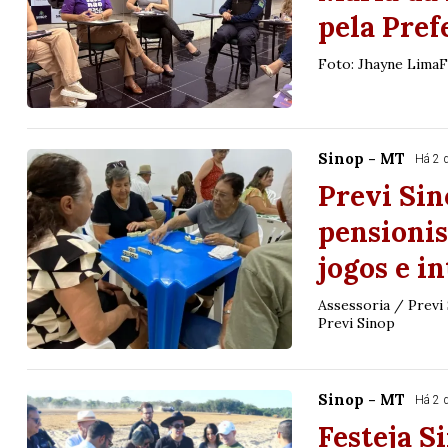
pela Pref
Foto: Jhayne LimaF
Sinop - MT
Há 2 
Previ Sin
pensionis
jogos e i
Assessoria / Previ
Previ Sinop
Sinop - MT
Há 2 
Festeja S