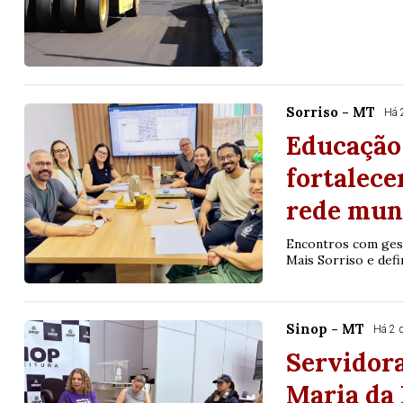
Sorriso - MT
Há 
Educação
fortalece
rede mun
Encontros com ges
Mais Sorriso e def
Sinop - MT
Há 2 
Servidora
Maria da