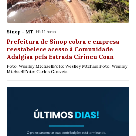
Sinop - MT
Há 11 horas
Prefeitura de Sinop cobra e empresa
reestabelece acesso à Comunidade
Adalgisa pela Estrada Cirineu Coan
Foto: Weslley MtchaellFoto: Weslley MtchaellFoto: Weslley
MtchaellFoto: Carlos Gouveia