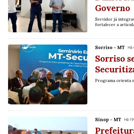
Governo
Servidor já integra
fortalecer a articul
Sorriso - MT
Há 
Sorriso s
Securiti
Programa orienta mu
Sinop - MT
Há 19
Prefeitur