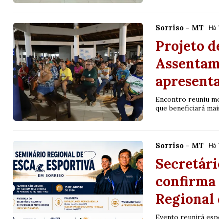
Sorriso - MT
Há 
Projeto d
Assentam
apresent
Encontro reuniu mo
que beneficiará mai
Sorriso - MT
Há 
Secretár
confirma 
Regional 
Evento reunirá espe