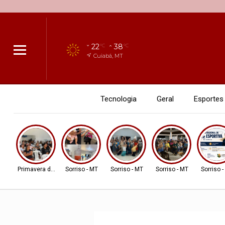
22
38
°C
°C
Cuiabá, MT
Tecnologia
Geral
Esportes
Primavera do Leste
Sorriso - MT
Sorriso - MT
Sorriso - MT
Sorriso 