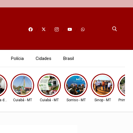
Polícia
Cidades
Brasil
a do Leste
Cuiabá - MT
Cuiabá - MT
Sorriso - MT
Sinop - MT
Primaver